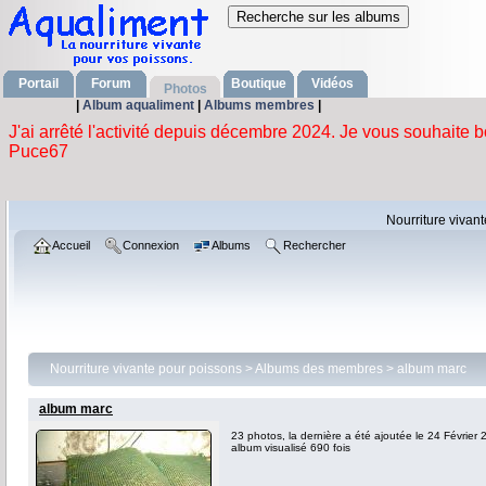
Portail
Forum
Boutique
Vidéos
Photos
|
Album aqualiment
|
Albums membres
|
Nourriture vivan
Accueil
Connexion
Albums
Rechercher
Nourriture vivante pour poissons
>
Albums des membres
>
album marc
album marc
23 photos, la dernière a été ajoutée le 24 Février
album visualisé 690 fois