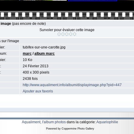
e image
(pas encore de note)
Survoler pour évaluer cette image
 sur l'image
ier:
tubifex-sur-une-carotte.jpg
bum:
marc
/
album marc
hier:
10 Ko
:
24 Février 2013
:
400 x 300 pixels
2438 fois
http://www.aqualiment.info/album/displayimage.php?pid=447
Ajouter aux favoris
Aqualiment, l'album photos
dans la catégorie:
Aquariophilie
Powered by
Coppermine Photo Gallery