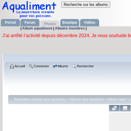
Portail
Forum
Boutique
Vidéos
Photos
|
Album aqualiment
|
Albums membres
|
Accueil
Connexion
Albums
Rechercher
Nourriture vivante pour poissons
>
Albums des membres
>
album marc
>