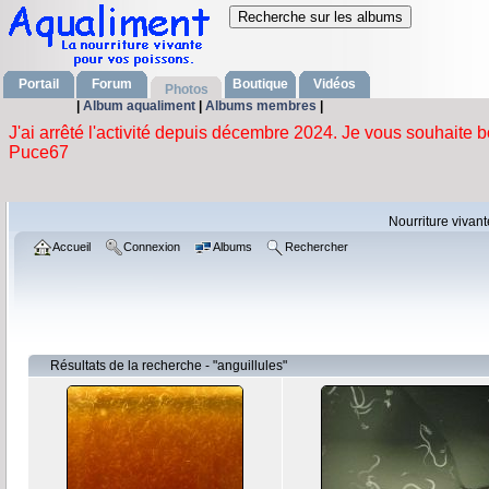
Portail
Forum
Boutique
Vidéos
Photos
|
Album aqualiment
|
Albums membres
|
Nourriture vivan
Accueil
Connexion
Albums
Rechercher
Résultats de la recherche - "anguillules"