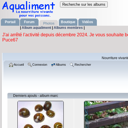
Portail
Forum
Boutique
Vidéos
Photos
|
Album aqualiment
|
Albums membres
|
Nourriture vivan
Accueil
Connexion
Albums
Rechercher
Derniers ajouts - album marc