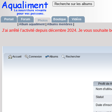
Portail
Forum
Boutique
Vidéos
Photos
|
Album aqualiment
|
Albums membres
|
Accueil
Connexion
Albums
Rechercher
Profil de 
Nom d'utilis
Statut
Date d'inscr