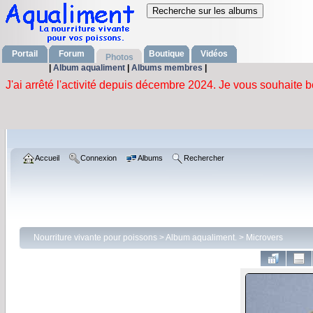
Portail
Forum
Boutique
Vidéos
Photos
|
Album aqualiment
|
Albums membres
|
Accueil
Connexion
Albums
Rechercher
Nourriture vivante pour poissons
>
Album aqualiment.
>
Microvers