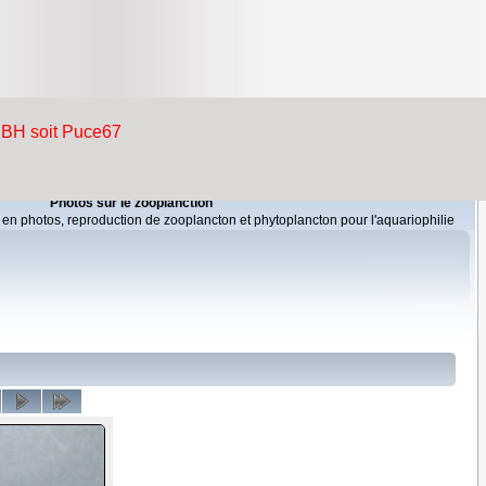
Photos sur le zooplanction
 en photos, reproduction de zooplancton et phytoplancton pour l'aquariophilie