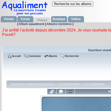
Portail
Forum
Boutique
Vidéos
Photos
|
Album aqualiment
|
Albums membres
|
Nourriture vivan
Accueil
Connexion
Albums
Rechercher
Nourriture vivante pour poissons
>
Les indésirables
>
Les notonectes
P