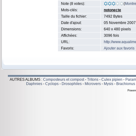
Note (8 votes):
(
Montrer
Mots-clés:
notonecte
Taille du fichier:
7492 Bytes
Date d'ajout:
05 Novembre 2007
Dimensions:
640 x 480 pixels
Affichées:
3096 fois
URL:
http://www.aqualim
Favoris:
Ajouter aux favoris
AUTRES ALBUMS :
Composteurs et compost
-
Tritons
-
Culex pipien
-
Param
Daphnies
-
Cyclops
-
Drosophiles
-
Microvers
-
Mysis
-
Brachionus P
Power