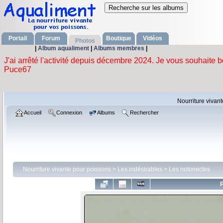
Portail
Forum
Boutique
Vidéos
Photos
|
Album aqualiment
|
Albums membres
|
Nourriture vivan
Accueil
Connexion
Albums
Rechercher
Nourriture vivante pour poissons
>
Les indésirables
>
Les notonectes
P