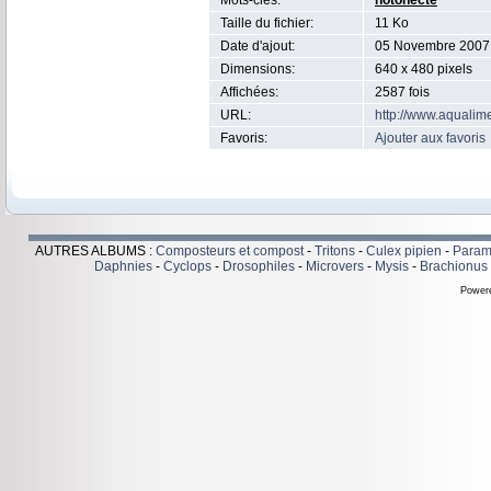
Mots-clés:
notonecte
Taille du fichier:
11 Ko
Date d'ajout:
05 Novembre 2007
Dimensions:
640 x 480 pixels
Affichées:
2587 fois
URL:
http://www.aqualim
Favoris:
Ajouter aux favoris
AUTRES ALBUMS :
Composteurs et compost
-
Tritons
-
Culex pipien
-
Param
Daphnies
-
Cyclops
-
Drosophiles
-
Microvers
-
Mysis
-
Brachionus P
Power