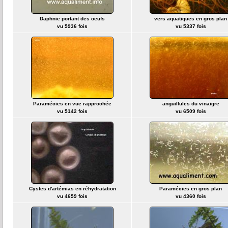
Daphnie portant des oeufs
vers aquatiques en gros plan
vu 5936 fois
vu 5337 fois
Paramécies en vue rapprochée
anguillules du vinaigre
vu 5142 fois
vu 6509 fois
Cystes d'artémias en réhydratation
Paramécies en gros plan
vu 4659 fois
vu 4360 fois