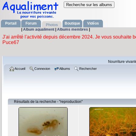
Portail
Forum
Boutique
Vidéos
Photos
|
Album aqualiment
|
Albums membres
|
Nourriture vivan
Accueil
Connexion
Albums
Rechercher
Résultats de la recherche - "reproduction"