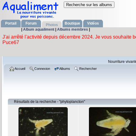
Portail
Forum
Boutique
Vidéos
Photos
|
Album aqualiment
|
Albums membres
|
Nourriture vivan
Accueil
Connexion
Albums
Rechercher
Résultats de la recherche - "phytoplancton"